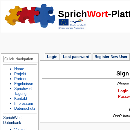
Sprich
Wort
-Pla
Login
Lost password
Register New User
Home
Sign
Projekt
Partner
Ergebnisse
Please 
Sprichwort
Login
Tagung
Passw
Kontakt
Impressum
Datenschutz
Don’t hav
SprichWort
Datenbank
Vorwort