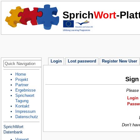
Sprich
Wort
-Pla
Login
Lost password
Register New User
Home
Sign
Projekt
Partner
Ergebnisse
Please 
Sprichwort
Login
Tagung
Passw
Kontakt
Impressum
Datenschutz
Don’t hav
SprichWort
Datenbank
Vorwort