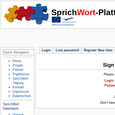
Sprich
Wort
-Pla
Login
Lost password
Register New User
Home
Sign
Projekt
Partner
Ergebnisse
Please 
Sprichwort
Login
Tagung
Passw
Kontakt
Impressum
Datenschutz
Don’t hav
SprichWort
Datenbank
Vorwort