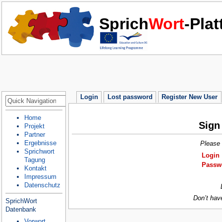
Sprich
Wort
-Pla
Login
Lost password
Register New User
Home
Sign
Projekt
Partner
Ergebnisse
Please 
Sprichwort
Login
Tagung
Passw
Kontakt
Impressum
Datenschutz
Don’t hav
SprichWort
Datenbank
Vorwort