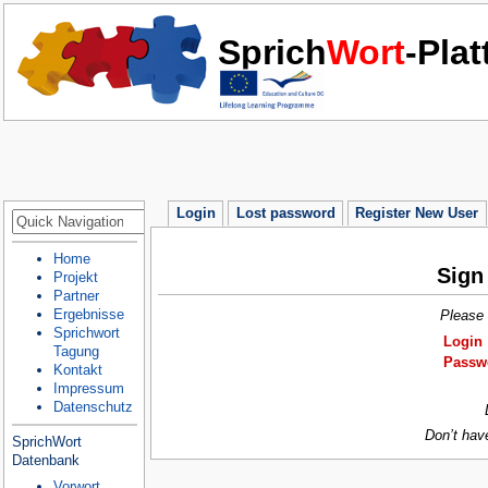
Sprich
Wort
-Pla
Login
Lost password
Register New User
Home
Sign
Projekt
Partner
Ergebnisse
Please 
Sprichwort
Login
Tagung
Passw
Kontakt
Impressum
Datenschutz
Don’t hav
SprichWort
Datenbank
Vorwort