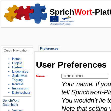
Sprich
Wort
-Pla
P
references
Home
User Preferences
Projekt
Partner
Ergebnisse
Sprichwort
Name
Tagung
Your name. If you
Kontakt
Impressum
tell Sprichwort-Pl
Datenschutz
You wouldn’t lie 
SprichWort
Datenbank
Note that setting
Vorwort