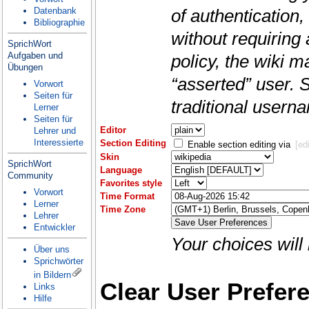
Datenbank
of authentication,
Bibliographie
without requiring
SprichWort
Aufgaben und
policy, the wiki m
Übungen
“asserted” user. 
Vorwort
Seiten für
traditional user
Lerner
Seiten für
Editor
Lehrer und
Interessierte
Section Editing
Enable section editing via
[edi
Skin
SprichWort
Language
Community
Favorites style
Vorwort
Time Format
Lerner
Time Zone
Lehrer
Entwickler
Your choices will
Über uns
Sprichwörter
in Bildern
Clear User Prefer
Links
Hilfe