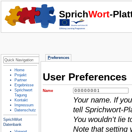
Sprich
Wort
-Pla
P
references
Home
User Preferences
Projekt
Partner
Ergebnisse
Sprichwort
Name
Tagung
Your name. If you
Kontakt
Impressum
tell Sprichwort-Pl
Datenschutz
You wouldn’t lie 
SprichWort
Datenbank
Note that setting
Vorwort