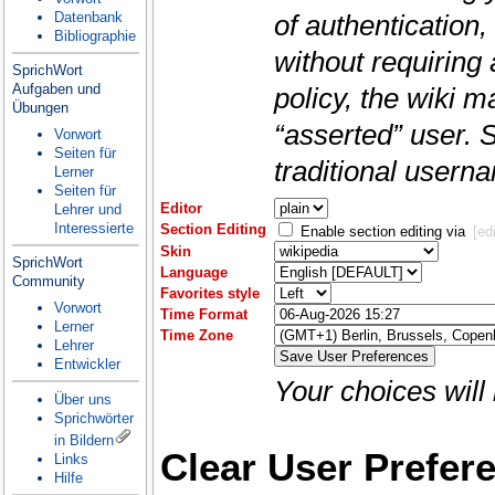
Datenbank
of authentication,
Bibliographie
without requiring
SprichWort
Aufgaben und
policy, the wiki m
Übungen
“asserted” user. 
Vorwort
Seiten für
traditional user
Lerner
Seiten für
Editor
Lehrer und
Interessierte
Section Editing
Enable section editing via
[edi
Skin
SprichWort
Language
Community
Favorites style
Vorwort
Time Format
Lerner
Time Zone
Lehrer
Entwickler
Your choices will
Über uns
Sprichwörter
in Bildern
Clear User Prefer
Links
Hilfe