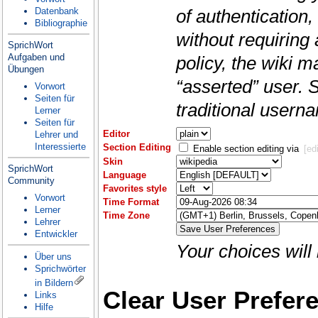
Datenbank
of authentication,
Bibliographie
without requiring
SprichWort
Aufgaben und
policy, the wiki m
Übungen
“asserted” user. 
Vorwort
Seiten für
traditional user
Lerner
Seiten für
Editor
Lehrer und
Interessierte
Section Editing
Enable section editing via
[edi
Skin
SprichWort
Language
Community
Favorites style
Vorwort
Time Format
Lerner
Time Zone
Lehrer
Entwickler
Your choices will
Über uns
Sprichwörter
in Bildern
Clear User Prefer
Links
Hilfe