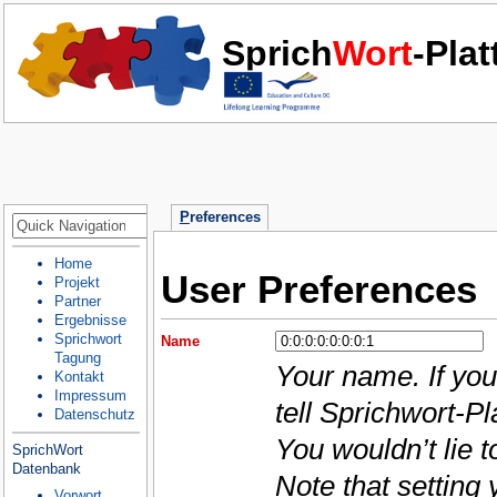
Sprich
Wort
-Pla
P
references
Home
User Preferences
Projekt
Partner
Ergebnisse
Sprichwort
Name
Tagung
Your name. If you
Kontakt
Impressum
tell Sprichwort-Pl
Datenschutz
You wouldn’t lie 
SprichWort
Datenbank
Note that setting
Vorwort