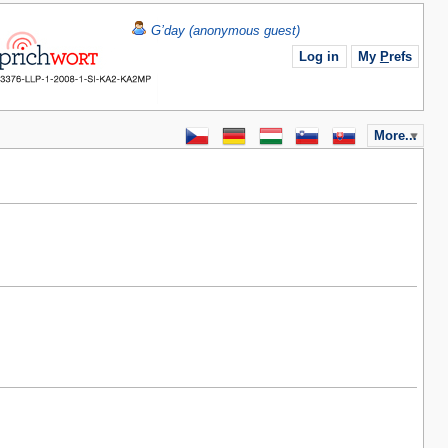
G’day (anonymous guest)
Log in
My
P
refs
More...