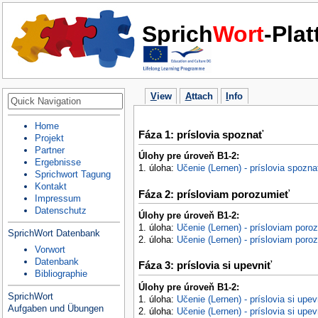
Sprich
Wort
-Pla
V
iew
A
ttach
I
nfo
Home
Fáza 1: príslovia spoznať
Projekt
Partner
Úlohy pre úroveň B1-2:
Ergebnisse
1. úloha:
Učenie (Lernen) - príslovia spozna
Sprichwort Tagung
Kontakt
Fáza 2: prísloviam porozumieť
Impressum
Datenschutz
Úlohy pre úroveň B1-2:
1. úloha:
Učenie (Lernen) - prísloviam poro
SprichWort Datenbank
2. úloha:
Učenie (Lernen) - prísloviam poro
Vorwort
Datenbank
Fáza 3: príslovia si upevniť
Bibliographie
Úlohy pre úroveň B1-2:
SprichWort
1. úloha:
Učenie (Lernen) - príslovia si upev
Aufgaben und Übungen
2. úloha:
Učenie (Lernen) - príslovia si upev