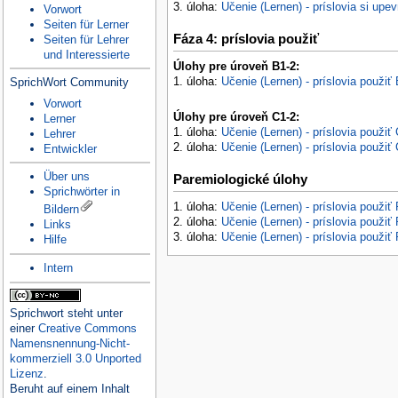
3. úloha:
Učenie (Lernen) - príslovia si upev
Vorwort
Seiten für Lerner
Fáza 4: príslovia použiť
Seiten für Lehrer
und Interessierte
Úlohy pre úroveň B1-2:
1. úloha:
Učenie (Lernen) - príslovia použiť
SprichWort Community
Vorwort
Úlohy pre úroveň C1-2:
Lerner
1. úloha:
Učenie (Lernen) - príslovia použiť
Lehrer
2. úloha:
Učenie (Lernen) - príslovia použiť
Entwickler
Über uns
Paremiologické úlohy
Sprichwörter in
1. úloha:
Učenie (Lernen) - príslovia použiť
Bildern
2. úloha:
Učenie (Lernen) - príslovia použiť
Links
3. úloha:
Učenie (Lernen) - príslovia použiť
Hilfe
Intern
Sprichwort
steht unter
einer
Creative Commons
Namensnennung-Nicht-
kommerziell 3.0 Unported
Lizenz
.
Beruht auf einem Inhalt