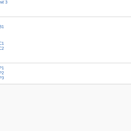
niť 3
 B1
 C1
 C2
 P1
 P2
 P3