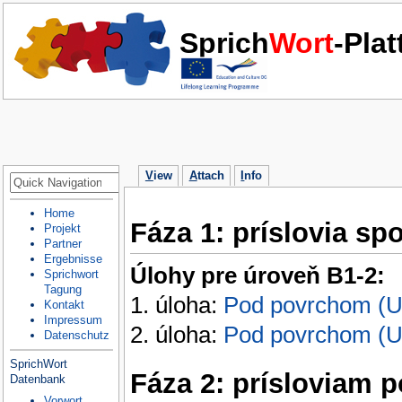
Sprich
Wort
-Pla
V
iew
A
ttach
I
nfo
Home
Fáza 1: príslovia sp
Projekt
Partner
Ergebnisse
Úlohy pre úroveň B1-2:
Sprichwort
Tagung
1. úloha:
Pod povrchom (Un
Kontakt
Impressum
2. úloha:
Pod povrchom (Un
Datenschutz
SprichWort
Fáza 2: prísloviam 
Datenbank
Vorwort