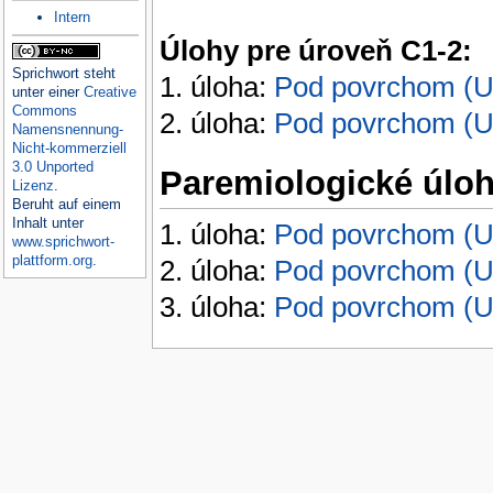
Intern
Úlohy pre úroveň C1-2:
Sprichwort
steht
1. úloha:
Pod povrchom (Unt
unter einer
Creative
Commons
2. úloha:
Pod povrchom (Unt
Namensnennung-
Nicht-kommerziell
3.0 Unported
Paremiologické úlo
Lizenz
.
Beruht auf einem
Inhalt unter
1. úloha:
Pod povrchom (Unt
www.sprichwort-
plattform.org
.
2. úloha:
Pod povrchom (Unt
3. úloha:
Pod povrchom (Unt