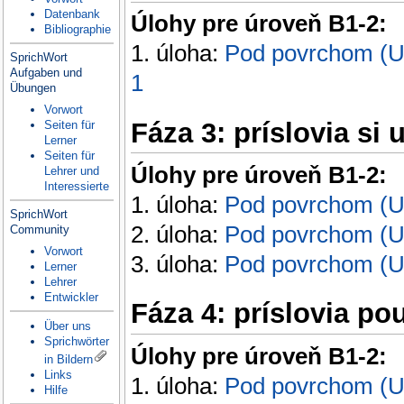
Datenbank
Úlohy pre úroveň B1-2:
Bibliographie
1. úloha:
Pod povrchom (Un
SprichWort
Aufgaben und
1
Übungen
Vorwort
Fáza 3: príslovia si 
Seiten für
Lerner
Seiten für
Úlohy pre úroveň B1-2:
Lehrer und
Interessierte
1. úloha:
Pod povrchom (Unt
SprichWort
2. úloha:
Pod povrchom (Unt
Community
Vorwort
3. úloha:
Pod povrchom (Unt
Lerner
Lehrer
Entwickler
Fáza 4: príslovia po
Über uns
Sprichwörter
Úlohy pre úroveň B1-2:
in Bildern
Links
1. úloha:
Pod povrchom (Unt
Hilfe