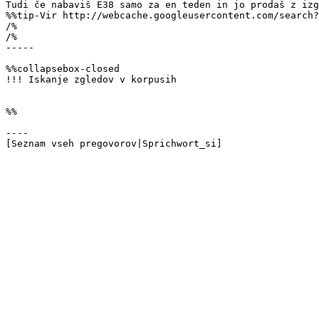
Tudi če nabaviš E38 samo za en teden in jo prodaš z izg
%%tip-Vir http://webcache.googleusercontent.com/search?
/% 

/%

-----

%%collapsebox-closed

!!! Iskanje zgledov v korpusih

%%  

----

[Seznam vseh pregovorov|Sprichwort_si]
