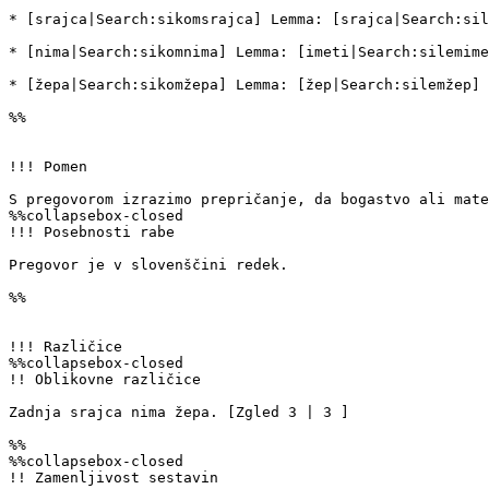
* [srajca|Search:sikomsrajca] Lemma: [srajca|Search:sil
* [nima|Search:sikomnima] Lemma: [imeti|Search:silemime
* [žepa|Search:sikomžepa] Lemma: [žep|Search:silemžep]

%%

!!! Pomen

S pregovorom izrazimo prepričanje, da bogastvo ali mate
%%collapsebox-closed 

!!! Posebnosti rabe

Pregovor je v slovenščini redek.

%%

!!! Različice

%%collapsebox-closed 

!! Oblikovne različice

Zadnja srajca nima žepa. [Zgled 3 | 3 ]

%%

%%collapsebox-closed 

!! Zamenljivost sestavin
