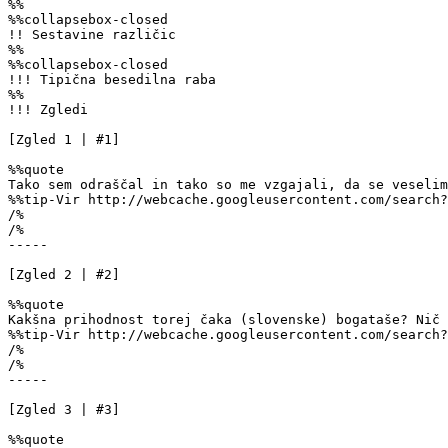
%%

%%collapsebox-closed 

!! Sestavine različic

%%

%%collapsebox-closed 

!!! Tipična besedilna raba

%%

!!! Zgledi

[Zgled 1 | #1]

%%quote

Tako sem odraščal in tako so me vzgajali, da se veselim
%%tip-Vir http://webcache.googleusercontent.com/search?
/% 

/%

-----

[Zgled 2 | #2]

%%quote

Kakšna prihodnost torej čaka (slovenske) bogataše? Nič 
%%tip-Vir http://webcache.googleusercontent.com/search?
/% 

/%

-----

[Zgled 3 | #3]

%%quote
