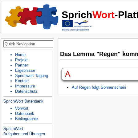
Sprich
Wort
-Pla
Das Lemma "Regen" kommt 
Home
Projekt
Partner
Ergebnisse
A
Sprichwort Tagung
Kontakt
Impressum
Auf Regen folgt Sonnenschein
Datenschutz
SprichWort Datenbank
Vorwort
Datenbank
Bibliographie
SprichWort
Aufgaben und Übungen