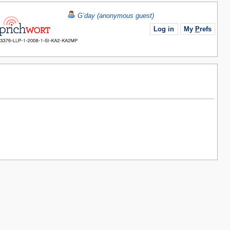
G’day (anonymous guest)
Log in
My
P
refs