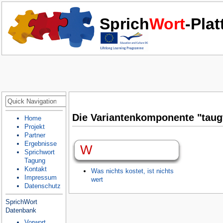
Sprich
Wort
-Pla
Die Variantenkomponente "taug
Home
Projekt
Partner
Ergebnisse
W
Sprichwort
Tagung
Kontakt
Was nichts kostet, ist nichts
Impressum
wert
Datenschutz
SprichWort
Datenbank
Vorwort