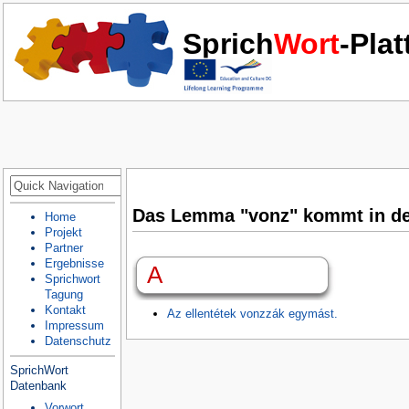
Sprich
Wort
-Pla
Das Lemma "vonz" kommt in de
Home
Projekt
Partner
Ergebnisse
A
Sprichwort
Tagung
Kontakt
Az ellentétek vonzzák egymást.
Impressum
Datenschutz
SprichWort
Datenbank
Vorwort