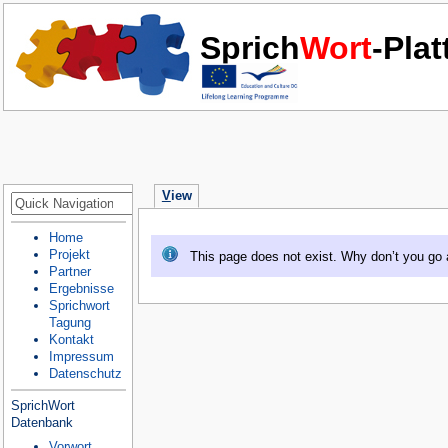
Sprich
Wort
-Pla
V
iew
Home
Projekt
This page does not exist. Why don’t you go
Partner
Ergebnisse
Sprichwort
Tagung
Kontakt
Impressum
Datenschutz
SprichWort
Datenbank
Vorwort