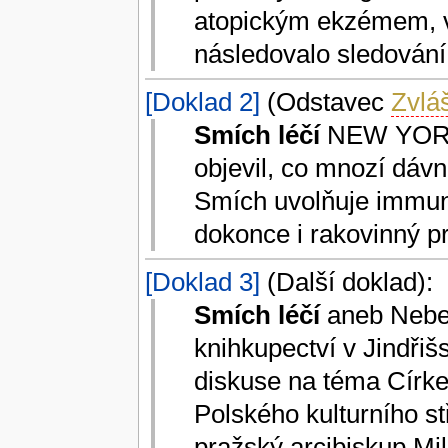
atopickým ekzémem, v
následovalo sledování
[Doklad 2]
(Odstavec
Zvláš
Smích léčí
NEW YORK 
objevil, co mnozí dávno
Smích uvolňuje immunog
dokonce i rakovinný p
[Doklad 3]
(Další doklad):
Smích léčí
aneb Neber
knihkupectví v Jindřiš
diskuse na téma Církev
Polského kulturního s
pražský arcibiskup Mi