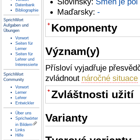
Slovinsky:
Smeh je pol
Datenbank
Maďarsky:
-
Bibliographie
SprichWort
+
Komponenty
Aufgaben und
Übungen
Vorwort
smích
Lemma:
smích
Seiten für
Význam(y)
Lerner
léčí
Lemma:
léčit
Seiten für
Lehrer und
Interessierte
Přísloví vyjadřuje přesvěd
SprichWort
zvládnout
náročné situace
Community
Vorwort
+
Zvláštnosti užití
Lerner
Lehrer
Entwickler
Přísloví se objevuje jako novinový titulek.
[Doklad 
Über uns
Varianty
Sprichwörter
in Bildern
Links
Hilfe