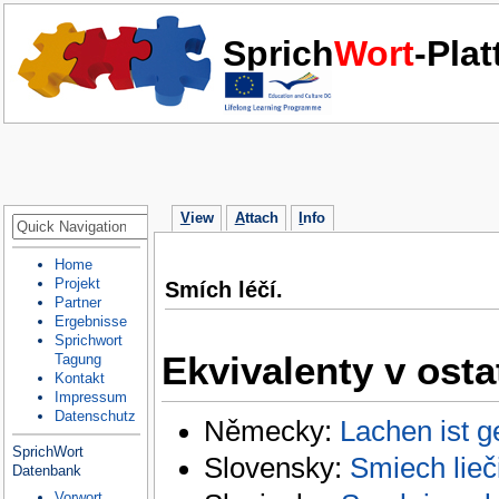
Sprich
Wort
-Pla
V
iew
A
ttach
I
nfo
Home
Projekt
Smích léčí.
Partner
Ergebnisse
Sprichwort
Ekvivalenty v osta
Tagung
Kontakt
Impressum
Datenschutz
Německy:
Lachen ist 
SprichWort
Slovensky:
Smiech lieč
Datenbank
Vorwort