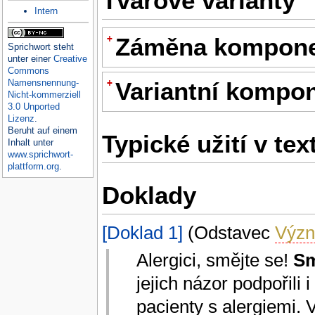
Tvarové varianty
Intern
+
Záměna kompon
Sprichwort
steht
unter einer
Creative
Commons
Namensnennung-
+
Variantní kompo
Nicht-kommerziell
3.0 Unported
Lizenz
.
Beruht auf einem
Typické užití v tex
Inhalt unter
www.sprichwort-
plattform.org
.
Doklady
[Doklad 1]
(Odstavec
Význ
Alergici, smějte se!
Sm
jejich názor podpořili 
pacienty s alergiemi. 