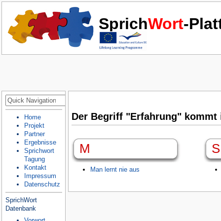
Sprich
Wort
-Pla
Der Begriff "Erfahrung" kommt 
Home
Projekt
Partner
Ergebnisse
M
S
Sprichwort
Tagung
Kontakt
Man lernt nie aus
Impressum
Datenschutz
SprichWort
Datenbank
Vorwort