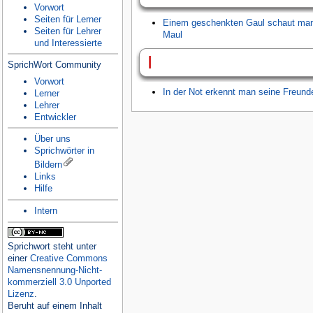
Vorwort
Seiten für Lerner
Einem geschenkten Gaul schaut man 
Seiten für Lehrer
Maul
und Interessierte
I
SprichWort Community
Vorwort
In der Not erkennt man seine Freund
Lerner
Lehrer
Entwickler
Über uns
Sprichwörter in
Bildern
Links
Hilfe
Intern
Sprichwort
steht unter
einer
Creative Commons
Namensnennung-Nicht-
kommerziell 3.0 Unported
Lizenz
.
Beruht auf einem Inhalt