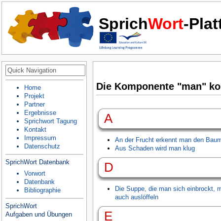
Sprich
Wort
-Pla
Die Komponente "man" kom
Home
Projekt
Partner
Ergebnisse
A
Sprichwort Tagung
Kontakt
Impressum
An der Frucht erkennt man den Bau
Datenschutz
Aus Schaden wird man klug
SprichWort Datenbank
D
Vorwort
Datenbank
Die Suppe, die man sich einbrockt,
Bibliographie
auch auslöffeln
SprichWort
E
Aufgaben und Übungen