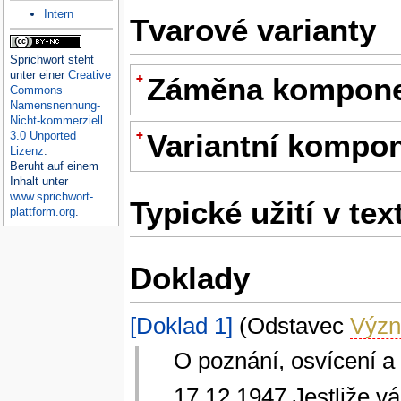
Intern
Tvarové varianty
Sprichwort
steht
unter einer
Creative
+
Záměna kompon
Commons
Namensnennung-
Nicht-kommerziell
+
3.0 Unported
Variantní kompo
Lizenz
.
Beruht auf einem
Inhalt unter
www.sprichwort-
Typické užití v tex
plattform.org
.
Doklady
[Doklad 1]
(Odstavec
Význ
O poznání, osvícení a
17.12.1947 Jestliže vá