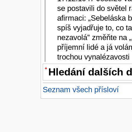
se postavili do světel 
afirmaci: „Sebeláska be
spíš vyjadřuje to, co 
nezavolá” změňte na „
příjemní lidé a já volá
trochou vynalézavosti 
+
Hledání dalších 
V
Českém národním korpusu
můžete hledat dalš
Seznam všech přísloví
základě takto formulovaného dotazu: