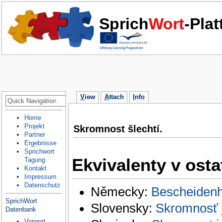
Sprich
Wort
-Pla
V
iew
A
ttach
I
nfo
Home
Projekt
Skromnost šlechtí.
Partner
Ergebnisse
Sprichwort
Ekvivalenty v osta
Tagung
Kontakt
Impressum
Datenschutz
Německy:
Bescheidenhe
SprichWort
Slovensky:
Skromnosť 
Datenbank
Vorwort