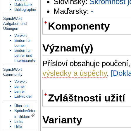
Slovinsky:
Skromnost j
Datenbank
Maďarsky:
-
Bibliographie
SprichWort
+
Komponenty
Aufgaben und
Übungen
Vorwort
skromnost
Lemma:
skromnost
Seiten für
Význam(y)
Lerner
šlechtí
Lemma:
šlechtit
Seiten für
Lehrer und
Interessierte
Přísloví obsahuje poučení
SprichWort
výsledky a úspěchy
.
[Dokl
Community
Vorwort
Lerner
Lehrer
+
Zvláštnosti užití
Entwickler
Über uns
Přísloví je málo frekventované.
Sprichwörter
Varianty
in Bildern
Links
Hilfe